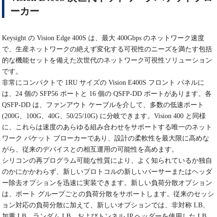
ーカー
Keysight の Vision Edge 400S は、最大 400Gbps のネットワーク速度
で、生産ネットワークの絶えず変化する可視性のニーズを満たす包括
的な機能セットを備えた次世代のネットワーク可視性ソリューション
です。
非常にコンパクトで 1RU サイズの Vision E400S フロント パネルに
は、24 個の SFP56 ポートと 16 個の QSFP-DD ポートがあります。各
QSFP-DD は、ファンアウト ケーブルを介して、多数の低速ポート
(200G、100G、40G、50/25/10G) に分岐できます。Vision 400 と同様
に、これらは速度のあらゆる組み合わせをサポートする唯一のネット
ワーク パケット ブローカーであり、設計の柔軟性を最大限に高めな
がら、従来のデバイスとの相互運用の可能性を高めます。
シリコンの再プログラム可能な性質により、よく知られているか独自
のかにかかわらず、新しいプロトコルの新しいパーサーまたはヘッダ
ー除去オプションを迅速に実装できます。新しい負荷分散オプション
は、ポート グループごとの負荷分散をサポートします。従来のセッシ
ョン対応の負荷分散に加えて、新しいオプションでは、非対称 LB、
加重 LB、ランダム LB、およびトンネル IP ヘッダーを使用した LB