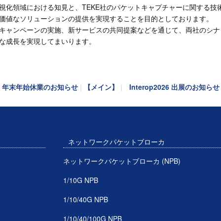
視化領域における知見と、
TEKE
社のパケットキャプチャーに関する技
価値なソリューションの提供を実現することを目的としております。
キャンペーンの実施、新サービスの共同提案などを通じて、両社のシナ
な成長を実現してまいります。
«
年末年始休業のお知らせ
|
【メイン】
|
Interop2026 出展のお知らせ
ネットワークパケットブローカ
ネットワークパケットブローカ (NPB)
1/10G NPB
1/10/40G NPB
1/10/40/100G NPB